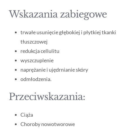
Wskazania zabiegowe
trwałe usunięcie głębokiej i płytkiej tkanki
tłuszczowej
redukcja cellulitu
wyszczuplenie
naprężanie i ujędrnianie skóry
odmłodzenia.
Przeciwskazania:
Ciąża
Choroby nowotworowe