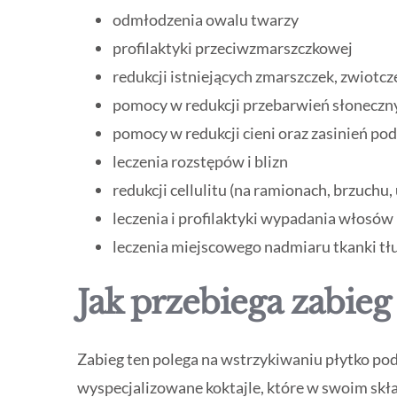
odmłodzenia owalu twarzy
profilaktyki przeciwzmarszczkowej
redukcji istniejących zmarszczek, zwiotc
pomocy w redukcji przebarwień słoneczn
pomocy w redukcji cieni oraz zasinień po
leczenia rozstępów i blizn
redukcji cellulitu (na ramionach, brzuchu,
leczenia i profilaktyki wypadania włosów
leczenia miejscowego nadmiaru tkanki tł
Jak przebiega zabieg
Zabieg ten polega na wstrzykiwaniu płytko pod
wyspecjalizowane koktajle, które w swoim skład