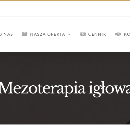
O NAS
NASZA OFERTA
CENNIK
K
Mezoterapia igłow