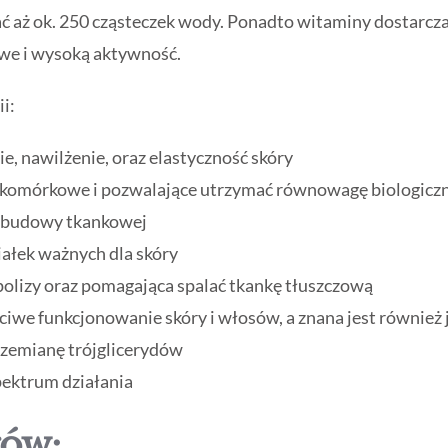
zać aż ok. 250 cząsteczek wody. Ponadto witaminy dostarcz
kowe i wysoką aktywność.
i:
e, nawilżenie, oraz elastyczność skóry
y komórkowe i pozwalające utrzymać równowagę biologicz
odbudowy tkankowej
ałek ważnych dla skóry
ipolizy oraz pomagająca spalać tkankę tłuszczową
ciwe funkcjonowanie skóry i włosów, a znana jest również
przemianę trójglicerydów
pektrum działania
gów: