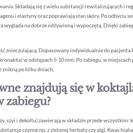
nia. Składają się z wielu substancji rewitalizujących i re
enu i elastyny oraz poprawiają stan skóry. Po odbyciu seri
ra wygląda na dobrze odżywioną i wypoczętą. Dzięki zabie
ść znieczulającą. Dopasowany indywidualnie do pacjenta ko
ikronakłuć w odstępach 5-10 mm. Po zabiegu, w miejscach
e znikną po kilku dniach.
ywne znajdują się w koktaj
 zabiegu?
y, szyi i dekoltu) zawierają w składzie przede wszystkim:
substancje czynne np. z zielonej herbaty czy alg). Kwas hia