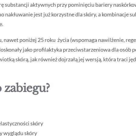
ę substancji aktywnych przy pominięciu bariery naskórko
o nakłuwanie jest już korzystne dla skóry, a kombinacje 
e.
, nawet poniżej 25 roku życia (wspomaga nawilżenie, reg
ż doskonały jako profilaktyka przeciwstarzeniowa dla osób
iotką skórą, jak również dojrzałą jej wersją, która traci 
o zabiegu?
elastyczności skóry
wy wyglądu skóry