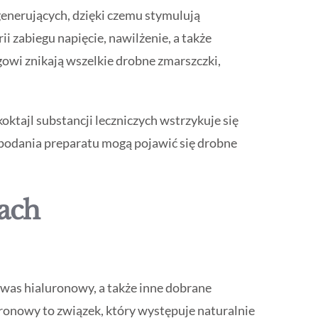
generujących, dzięki czemu stymulują
i zabiegu napięcie, nawilżenie, a także
gowi znikają wszelkie drobne zmarszczki,
ktajl substancji leczniczych wstrzykuje się
 podania preparatu mogą pojawić się drobne
lach
 kwas hialuronowy, a także inne dobrane
luronowy to związek, który występuje naturalnie