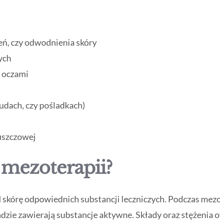
zeń, czy odwodnienia skóry
ych
d oczami
 udach, czy pośladkach)
uszczowej
 mezoterapii?
 skórę odpowiednich substancji leczniczych. Podczas mez
zie zawierają substancje aktywne. Składy oraz stężenia ow