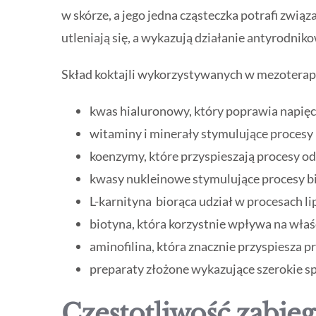
w skórze, a jego jedna cząsteczka potrafi zwią
utleniają się, a wykazują działanie antyrodni
Skład koktajli wykorzystywanych w mezoterapi
kwas hialuronowy, który poprawia napięci
witaminy i minerały stymulujące proces
koenzymy, które przyspieszają procesy 
kwasy nukleinowe stymulujące procesy bi
L-karnityna biorąca udział w procesach l
biotyna, która korzystnie wpływa na właś
aminofilina, która znacznie przyspiesza 
preparaty złożone wykazujące szerokie s
Częstotliwość zabie