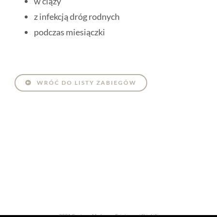
w ciąży
z infekcją dróg rodnych
podczas miesiączki
WRÓĆ DO LISTY ZABIEGÓW
2021 Centrum Medycyny Estetycznej SkinLift