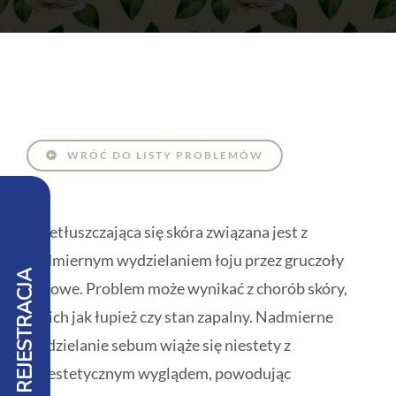
WRÓĆ DO LISTY PROBLEMÓW
Przetłuszczająca się skóra związana jest z
nadmiernym wydzielaniem łoju przez gruczoły
REJESTRACJA
potowe. Problem może wynikać z chorób skóry,
takich jak łupież czy stan zapalny. Nadmierne
wydzielanie sebum wiąże się niestety z
nieestetycznym wyglądem, powodując