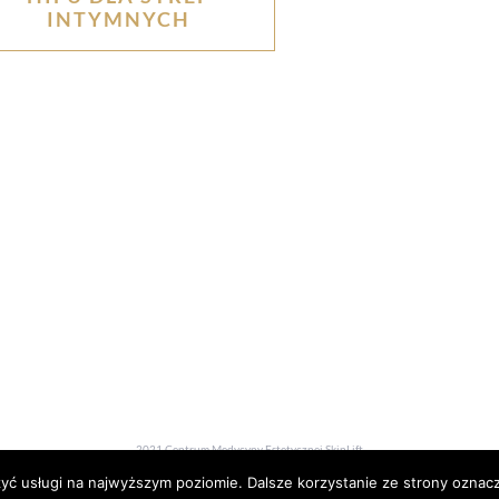
INTYMNYCH
2021 Centrum Medycyny Estetycznej SkinLift
zyć usługi na najwyższym poziomie. Dalsze korzystanie ze strony oznacz