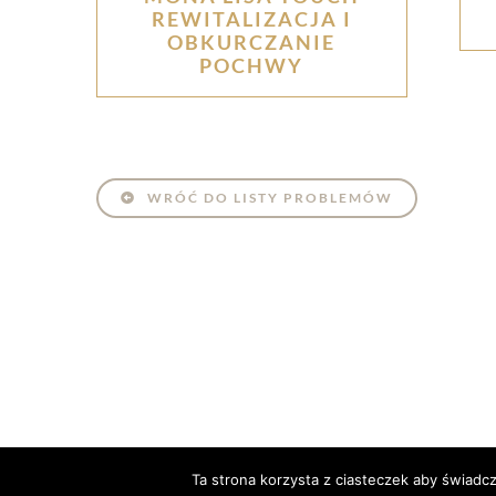
REWITALIZACJA I
OBKURCZANIE
POCHWY
WRÓĆ DO LISTY PROBLEMÓW
Ta strona korzysta z ciasteczek aby świadc