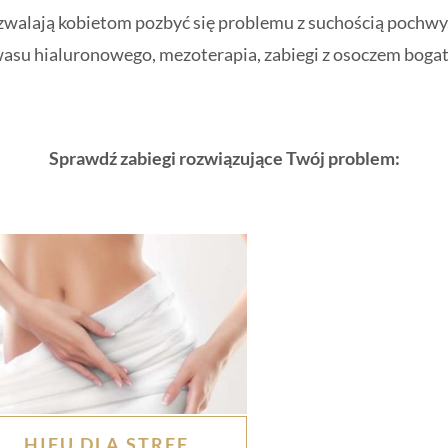
zwalają kobietom pozbyć się problemu z suchością pochwy.
 kwasu hialuronowego, mezoterapia, zabiegi z osoczem boga
Sprawdź zabiegi rozwiązujące Twój problem:
HIFU DLA STREF