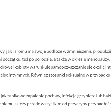
y, jak i sromu ma swoje podłoże w zmniejszeniu produkcji
 początku, tuż po porodzie, a także w okresie menopauzy, 
 zdrowej kobiety warunkuje samooczyszczanie się okolic in
jsc intymnych. Również stosunki seksualne w przypadku su
 jak zanikowe zapalenie pochwy, infekcje grzybicze lub ba
roblemu zależy przede wszystkim od przyczyny przypadłośc