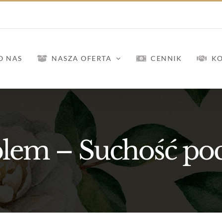
O NAS
NASZA OFERTA
CENNIK
K
blem – Suchość po