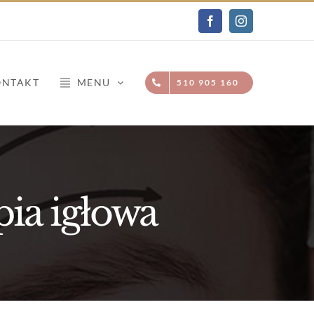
Facebook
Instagram
ONTAKT
MENU
510 905 160
pia igłowa