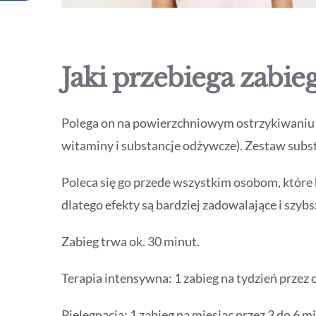
Jaki przebiega zabie
Polega on na powierzchniowym ostrzykiwaniu 
witaminy i substancje odżywcze). Zestaw subst
Poleca się go przede wszystkim osobom, które 
dlatego efekty są bardziej zadowalające i szy
Zabieg trwa ok. 30 minut.
Terapia intensywna: 1 zabieg na tydzień przez 
Pielęgnacja: 1 zabieg na miesiąc przez 3 do 6 m