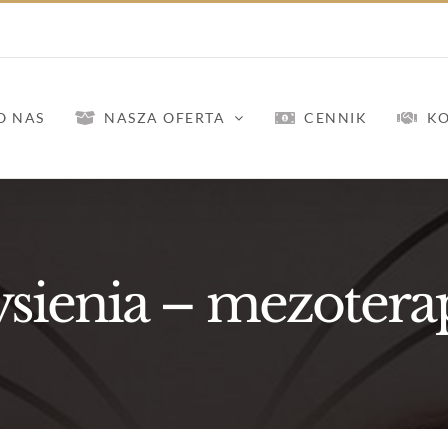
O NAS
NASZA OFERTA
CENNIK
K
ysienia – mezotera