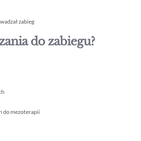
owadzał zabieg
zania do zabiegu?
ch
ch do mezoterapii