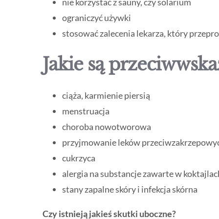
nie korzystać z sauny, czy solarium
ograniczyć używki
stosować zalecenia lekarza, który przepr
Jakie są przeciwwska
ciąża, karmienie piersią
menstruacja
choroba nowotworowa
przyjmowanie leków przeciwzakrzepowy
cukrzyca
alergia na substancje zawarte w koktajla
stany zapalne skóry i infekcja skórna
Czy istnieją jakieś skutki uboczne?