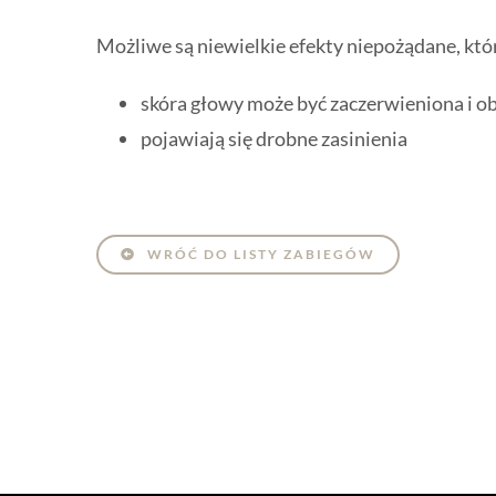
Możliwe są niewielkie efekty niepożądane, któr
skóra głowy może być zaczerwieniona i o
pojawiają się drobne zasinienia
WRÓĆ DO LISTY ZABIEGÓW