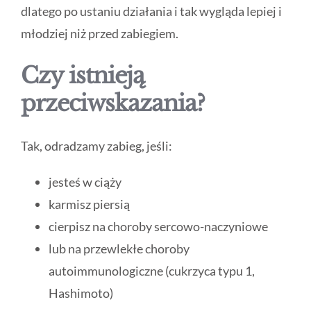
dlatego po ustaniu działania i tak wygląda lepiej i
młodziej niż przed zabiegiem.
Czy istnieją
przeciwskazania?
Tak, odradzamy zabieg, jeśli:
jesteś w ciąży
karmisz piersią
cierpisz na choroby sercowo-naczyniowe
lub na przewlekłe choroby
autoimmunologiczne (cukrzyca typu 1,
Hashimoto)