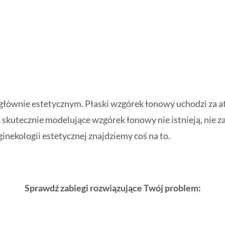
u głównie estetycznym. Płaski wzgórek łonowy uchodzi za 
skutecznie modelujące wzgórek łonowy nie istnieją, nie 
inekologii estetycznej znajdziemy coś na to.
Sprawdź zabiegi rozwiązujące Twój problem: