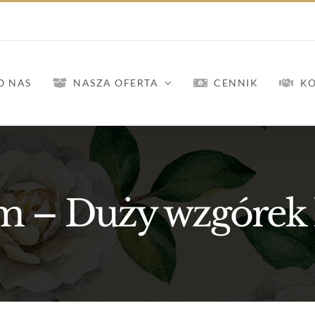
O NAS
NASZA OFERTA
CENNIK
K
m – Duży wzgórek