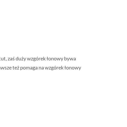
atut, zaś duży wzgórek łonowy bywa
zawsze też pomaga na wzgórek łonowy